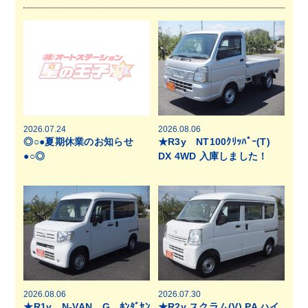
2026.07.24
2026.08.06
◎○●夏期休業のお知らせ
★R3y NT100ｸﾘｯﾊﾟｰ(T)
●○◎
DX 4WD 入庫しました！
2026.08.06
2026.07.30
★R1y N-VAN G ﾎﾝﾀﾞｾﾝ
★R2y スクラム(V) PA ハイ