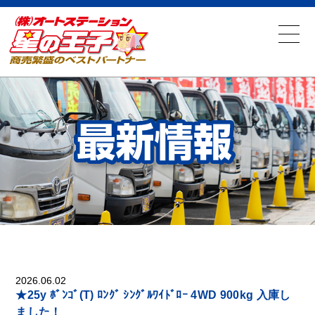
2026.06.02
★25y ﾎﾞﾝｺﾞ(T) ﾛﾝｸﾞ ｼﾝｸﾞﾙﾜｲﾄﾞﾛｰ 4WD 900kg 入庫し
ました！