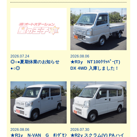
2026.07.24
2026.08.06
◎○●夏期休業のお知らせ
★R3y NT100ｸﾘｯﾊﾟｰ(T)
●○◎
DX 4WD 入庫しました！
2026.08.06
2026.07.30
★R1y N-VAN G ﾎﾝﾀﾞｾﾝ
★R2y スクラム(V) PA ハイ