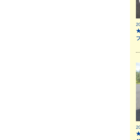
2
★
2