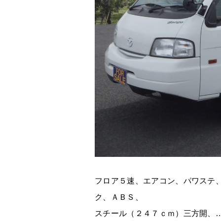
フロア５速、エアコン、パワステ
ク、ＡＢＳ、
スチール（２４７ｃｍ）三方開、…e